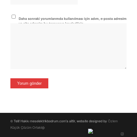
Daha sonraki yorumlarımda kullanılması için adım, e-posta adresim
ve site adresim bu tarayıcıya kaydedilsin.
© Telif Hakkı meselektrikbodrum.com'a aittir, website designed by
Özlem
Küçük Çözüm Ortaklığı