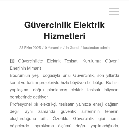
Güvercinlik Elektrik
Hizmetleri
/
/
/
23 Ekim 2025
0 Yorumlar
in
Genel
tarafından
admin
1️⃣ Güvercinlik’te Elektrik Tesisatı Kurulumu: Güvenli
Enerjinin Mimarisi
Bodrum’un yeşil doğasıyla ünlü Güvercinlik, son yıllarda
konut ve turizm projeleriyle hızla büyüyen bir bölge. Bu hızlı
yapılaşma, doğru planlanmış elektrik tesisatı ihtiyacını
beraberinde getiriyor.
Profesyonel bir elektrikçi, tesisatın yalnızca enerji dağıtımı
değil, aynı zamanda güvenlik sisteminin temelini
oluşturduğunu bilir. Özellikle Güvercinlik gibi nemli
bölgelerde topraklama ölçümü doğru yapılmadığında,