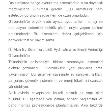
Dış alanlarda bahçe aydınlatma sistemlerinin suya dayanıklı
malzemelerle kurulması gerekir. LED armatürler hem
estetik bir görünüm sağlar hem de uzun ömürlüdür.
Güvercinlik’te birçok evde ayrıca uydu anten montajı ve
otomasyon sistemleri elektrik çözümleriyle yaşam kalitesi
artırılmaktadır. Bu sistemlerin doğru çalışabilmesi için
periyodik test ve bakım şarttır.
5️⃣ Akıllı Ev Sistemleri, LED Aydınlatma ve Enerji Verimliliği
Güvercinlik’te
Teknolojinin gelişmesiyle birlikte otomasyon sistemleri
elektrik çözümleri, Güvercinlik’teki yeni yapılarda hızla
yaygınlaşıyor. Bu sistemler sayesinde ev sahipleri, ışıkları,
panjurları, güvenlik sistemlerini ve enerji tüketimini uzaktan
yönetebiliyor.
Akıllı evlerin altyapısında kaliteli elektrik alt yapı işleri
bulunur. Bu aşamada veri hatları, sensör bağlantıları ve
pano montajı profesyonelce planlanmalıdır. Aksi takdirde