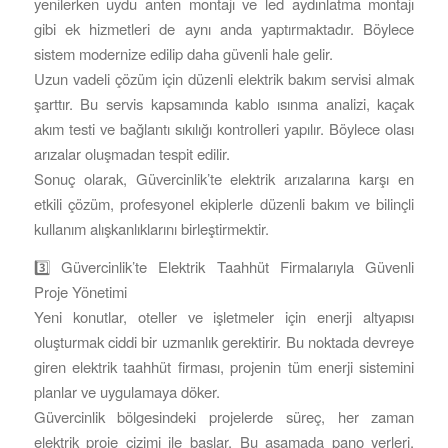
yenilerken uydu anten montajı ve led aydınlatma montajı
gibi ek hizmetleri de aynı anda yaptırmaktadır. Böylece
sistem modernize edilip daha güvenli hale gelir.
Uzun vadeli çözüm için düzenli elektrik bakım servisi almak
şarttır. Bu servis kapsamında kablo ısınma analizi, kaçak
akım testi ve bağlantı sıkılığı kontrolleri yapılır. Böylece olası
arızalar oluşmadan tespit edilir.
Sonuç olarak, Güvercinlik’te elektrik arızalarına karşı en
etkili çözüm, profesyonel ekiplerle düzenli bakım ve bilinçli
kullanım alışkanlıklarını birleştirmektir.
3️⃣ Güvercinlik’te Elektrik Taahhüt Firmalarıyla Güvenli
Proje Yönetimi
Yeni konutlar, oteller ve işletmeler için enerji altyapısı
oluşturmak ciddi bir uzmanlık gerektirir. Bu noktada devreye
giren elektrik taahhüt firması, projenin tüm enerji sistemini
planlar ve uygulamaya döker.
Güvercinlik bölgesindeki projelerde süreç, her zaman
elektrik proje çizimi ile başlar. Bu aşamada pano yerleri,