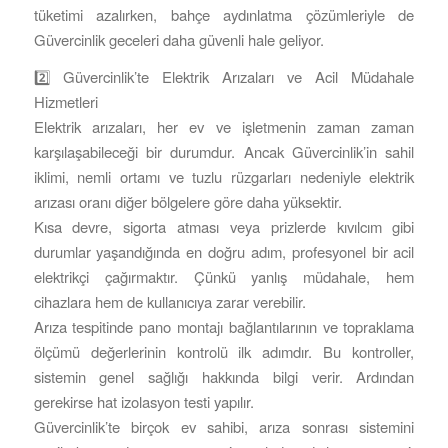
tüketimi azalırken, bahçe aydınlatma çözümleriyle de
Güvercinlik geceleri daha güvenli hale geliyor.
2️⃣ Güvercinlik’te Elektrik Arızaları ve Acil Müdahale
Hizmetleri
Elektrik arızaları, her ev ve işletmenin zaman zaman
karşılaşabileceği bir durumdur. Ancak Güvercinlik’in sahil
iklimi, nemli ortamı ve tuzlu rüzgarları nedeniyle elektrik
arızası oranı diğer bölgelere göre daha yüksektir.
Kısa devre, sigorta atması veya prizlerde kıvılcım gibi
durumlar yaşandığında en doğru adım, profesyonel bir acil
elektrikçi çağırmaktır. Çünkü yanlış müdahale, hem
cihazlara hem de kullanıcıya zarar verebilir.
Arıza tespitinde pano montajı bağlantılarının ve topraklama
ölçümü değerlerinin kontrolü ilk adımdır. Bu kontroller,
sistemin genel sağlığı hakkında bilgi verir. Ardından
gerekirse hat izolasyon testi yapılır.
Güvercinlik’te birçok ev sahibi, arıza sonrası sistemini